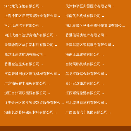
河北龙飞保险有限公司
天津和平区典雷医疗有限公司
上海徐汇区启宏智能制造有限公司
海南优质机械有限公司
河北飞鸿汽车有限公司
湖北黄陂区秋伦生物科技集团有限公司
四川成都市达源房地产有限公司
香港信诺房地产有限公司
天津静海区华胜新材料有限公司
天津武清区帝易服务有限公司
黑龙江远达能源有限公司
海南正源建材有限公司
香港金达服务有限公司
台湾展鹏机械有限公司
河南管城回族区腾飞机械有限公司
黑龙江耀铭金融有限公司
广东汕头睿丰服务有限公司
贵州安达旅游有限公司
浙江台州西联能源有限公司
江西耀辉旅游有限公司
辽宁金州区峰汉智能制造股份有限公司
河北盛世新材料有限公司
湖南长沙县翰铭新材料有限公司
广西佩贵汽车集团有限公司